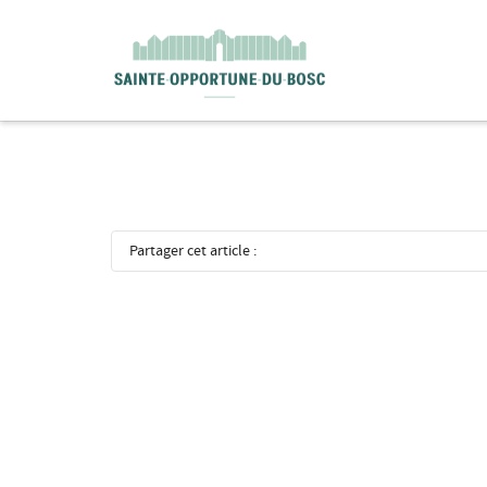
I'm looking for
product
in a size
size
.
Partager cet article :