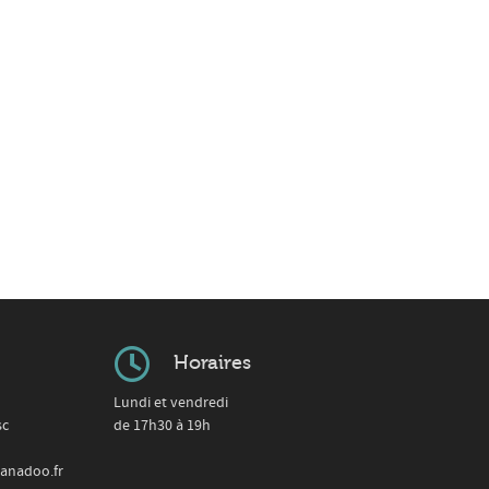
Horaires
Lundi et vendredi
sc
de 17h30 à 19h
anadoo.fr