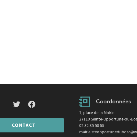
Coordonnées
1, place de la Mairie
27110 Sainte-Opportune-du-Bo
CONTACT
02 32 35 58 55
mairie.steopportunedubosc@w