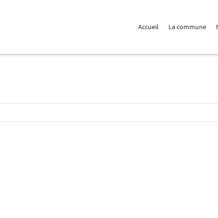
 Show me the
colour
items.
Accueil
La commune