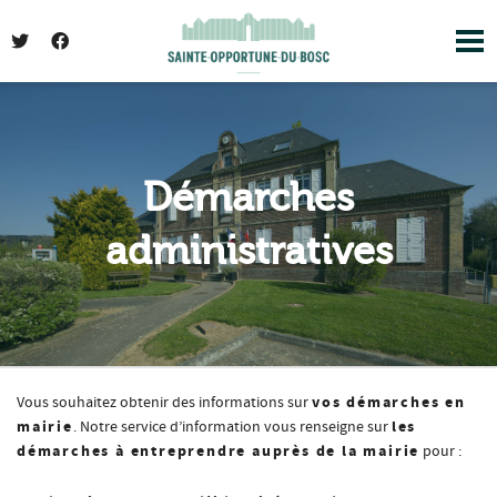
I'm looking for
product
in a size
size
. Show
me the
colour
items.
Super Search
Démarches
administratives
vos démarches en
Vous souhaitez obtenir des informations sur
mairie
les
. Notre service d’information vous renseigne sur
démarches à entreprendre auprès de la mairie
pour :