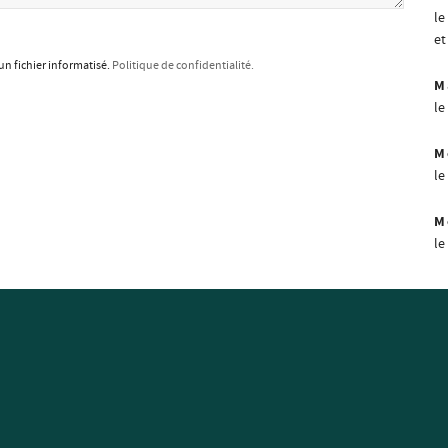
le
et
un fichier informatisé.
Politique de confidentialité.
M
le
M
le
M
le