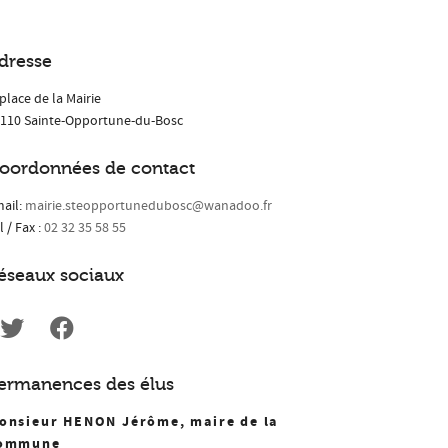
dresse
 place de la Mairie
110 Sainte-Opportune-du-Bosc
oordonnées de contact
ail:
mairie.steopportunedubosc@wanadoo.fr
l / Fax :
02 32 35 58 55
éseaux sociaux
ermanences des élus
onsieur HENON Jérôme, maire de la
ommune