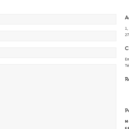
A
1,
27
C
Em
Té
R
P
M
c