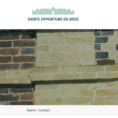
I'm looking for
product
in a size
size
.
Mairie
>
Contact