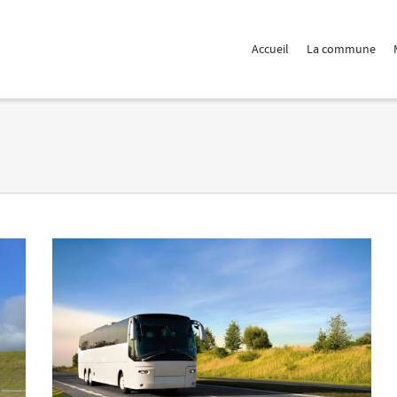
 Show me the
colour
items.
Accueil
La commune