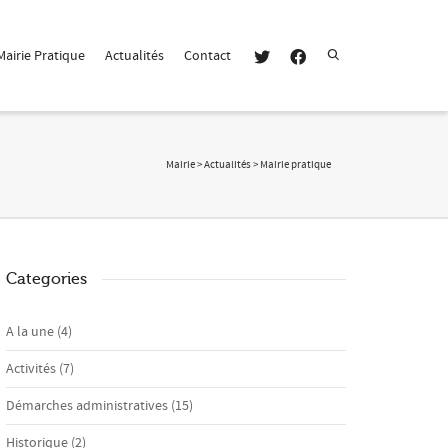
Super Search
Mairie Pratique
Actualités
Contact
Mairie
>
Actualités
>
Mairie pratique
Categories
A la une
(4)
Activités
(7)
Démarches administratives
(15)
Historique
(2)