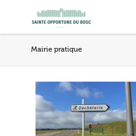
I'm looking for
product
in a size
size
.
Mairie pratique