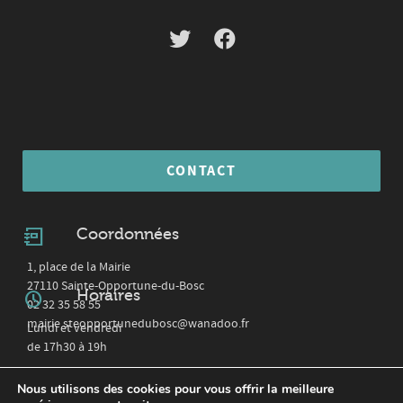
CONTACT
Coordonnées
1, place de la Mairie
27110 Sainte-Opportune-du-Bosc
Horaires
02 32 35 58 55
mairie.steopportunedubosc@wanadoo.fr
Lundi et vendredi
de 17h30 à 19h
Nous utilisons des cookies pour vous offrir la meilleure