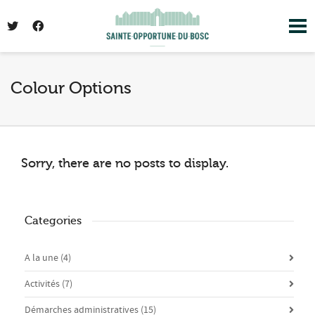
I'm looking for
product
in a size
size
. Show
me the
colour
items.
Colour Options
Super Search
Sorry, there are no posts to display.
Categories
A la une
(4)
Activités
(7)
Démarches administratives
(15)