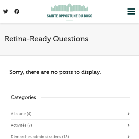
I'm looking for
product
in a size
size
. Show
me the
colour
items.
Retina-Ready Questions
Super Search
Sorry, there are no posts to display.
Categories
A la une
(4)
Activités
(7)
Démarches administratives
(15)