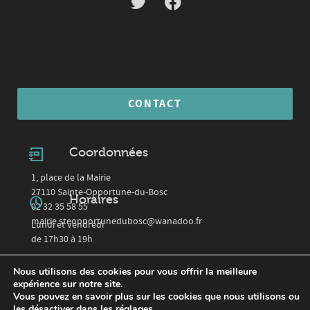
CONTACT
Coordonnées
1, place de la Mairie
27110 Sainte-Opportune-du-Bosc
Horaires
02 32 35 58 55
mairie.steopportunedubosc@wanadoo.fr
Lundi et vendredi
de 17h30 à 19h
Nous utilisons des cookies pour vous offrir la meilleure
expérience sur notre site.
Vous pouvez en savoir plus sur les cookies que nous utilisons ou
©2026 Mairie Saint-Opportune-du-Bosc · Site réalisé par
App-it
.
Mentions légales
/
les désactiver dans les
réglages
.