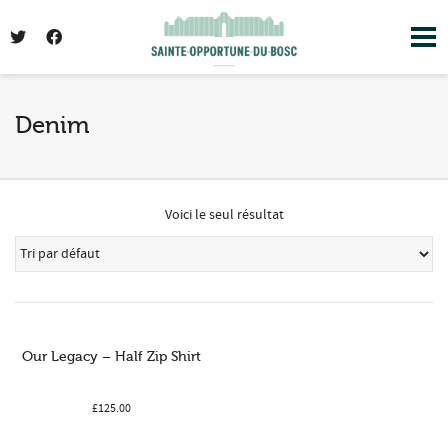
I'm looking for
product
in a size
size
. Show
me the
colour
items.
Denim
Super Search
Voici le seul résultat
Our Legacy – Half Zip Shirt
£
125.00