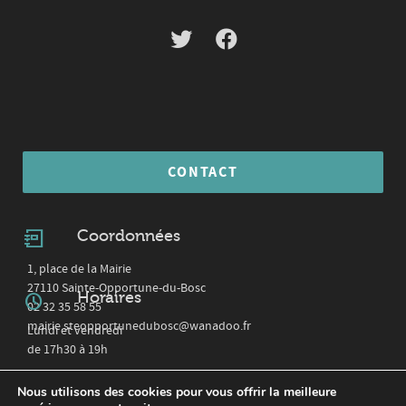
CONTACT
Coordonnées
1, place de la Mairie
27110 Sainte-Opportune-du-Bosc
Horaires
02 32 35 58 55
mairie.steopportunedubosc@wanadoo.fr
Lundi et vendredi
de 17h30 à 19h
Nous utilisons des cookies pour vous offrir la meilleure