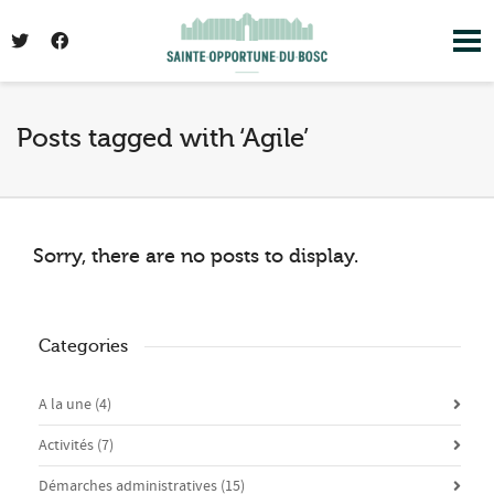
I'm looking for
product
in a size
size
. Show
me the
colour
items.
Posts tagged with ‘Agile’
Super Search
Sorry, there are no posts to display.
Categories
A la une
(4)
Activités
(7)
Démarches administratives
(15)