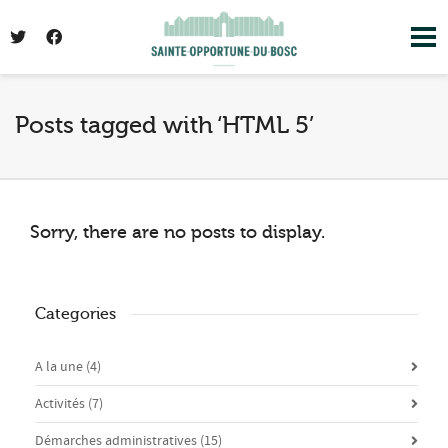
I'm looking for
product
in a size
size
. Show
me the
colour
items.
Posts tagged with ‘HTML 5’
Super Search
Sorry, there are no posts to display.
Categories
A la une
(4)
Activités
(7)
Démarches administratives
(15)