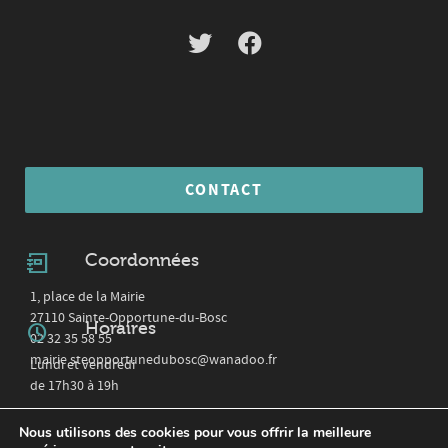
CONTACT
Coordonnées
1, place de la Mairie
27110 Sainte-Opportune-du-Bosc
Horaires
02 32 35 58 55
mairie.steopportunedubosc@wanadoo.fr
Lundi et vendredi
de 17h30 à 19h
Nous utilisons des cookies pour vous offrir la meilleure